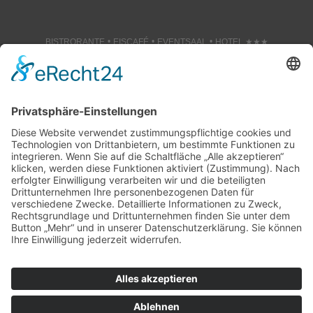
•
•
•
BISTRORANTE
EISCAFÉ
EVENTSAAL
HOTEL ★★★
Gastro Betriebsgesellschaft mbH
Am Markt 5
21781 Cadenberge
Tel.
04777 – 80 89 88
Fax 04777 – 80 89 87
Impressum
Datenschutz
AGB
AGB – Veranstaltungen